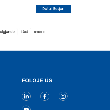
Detail Besjen
Folgjende
Lêst
Totaal 13
FOLGJE ÚS