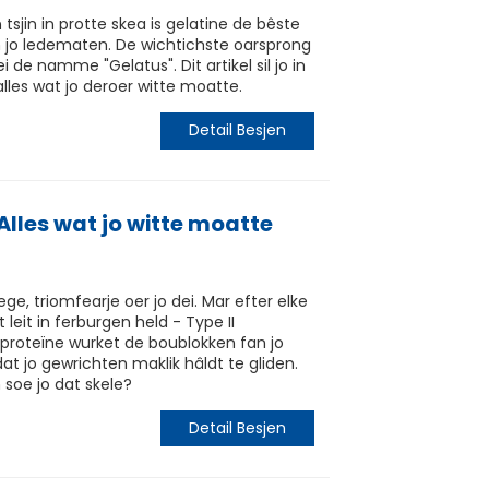
sjin in protte skea is gelatine de bêste
an jo ledematen. De wichtichste oarsprong
 de namme "Gelatus". Dit artikel sil jo in
alles wat jo deroer witte moatte.
Detail Besjen
 Alles wat jo witte moatte
wege, triomfearje oer jo dei. Mar efter elke
 leit in ferburgen held - Type II
proteïne wurket de boublokken fan jo
at jo gewrichten maklik hâldt te gliden.
 soe jo dat skele?
Detail Besjen