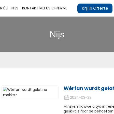
Krij In Offerte
R ÚS
NIJS
KONTAKT MEI ÚS OPNIMME
Nijs
Wêrfan wurdt gela
2024-03-29
Minsken hawwe altyd in ferlet
geskikt is foar de behoeften