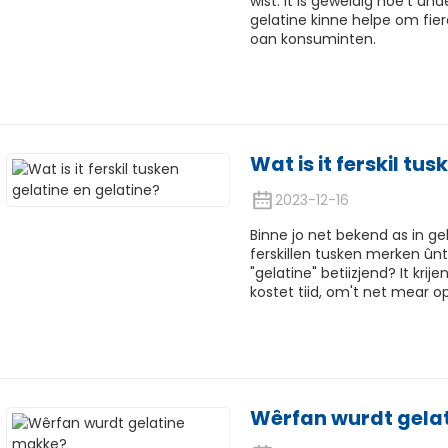
wist. It is geweldig hoe't ûn
gelatine kinne helpe om fie
oan konsuminten.
Wat is it ferskil tu
2023-12-16
Binne jo net bekend as in g
ferskillen tusken merken ûnt
"gelatine" betiizjend? It kri
kostet tiid, om't net mear opl
Wêrfan wurdt gela