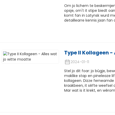
Om jo lichem te beskermjen t
opsje, om't it stipe biedt o
komt fan in Latynsk wurd mei
detaillearre kennis jaan fan 
Type II Kollageen -
2024-01-11
Stel jo dit foar: jo bûgje, be
maklike stap en pineleaze lift
kollageen. Dizze ferneamde 
kraakbeen, it sêfte weefsel d
Mar wat is it krekt, en wêrom