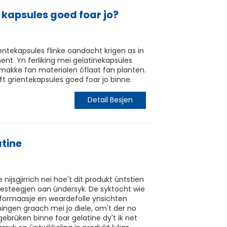
 kapsules goed foar jo?
ientekapsules flinke oandacht krigen as in
t. Yn ferliking mei gelatinekapsules
 makke fan materialen ôflaat fan planten.
t grientekapsules goed foar jo binne.
Detail Besjen
atine
e nijsgjirrich nei hoe't dit produkt ûntstien
e besteegjen oan ûndersyk. De syktocht wie
ynformaasje en weardefolle ynsichten
ningen graach mei jo diele, om't der no
ebrûken binne foar gelatine dy't ik net