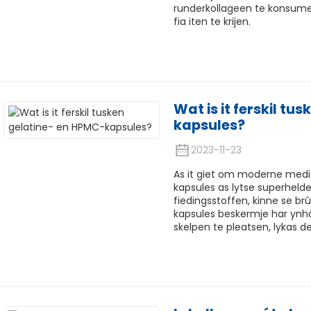
runderkollageen te konsumea
fia iten te krijen.
Wat is it ferskil t
kapsules?
2023-11-23
As it giet om moderne medi
kapsules as lytse superhelde
fiedingsstoffen, kinne se br
kapsules beskermje har ynhâ
skelpen te pleatsen, lykas d