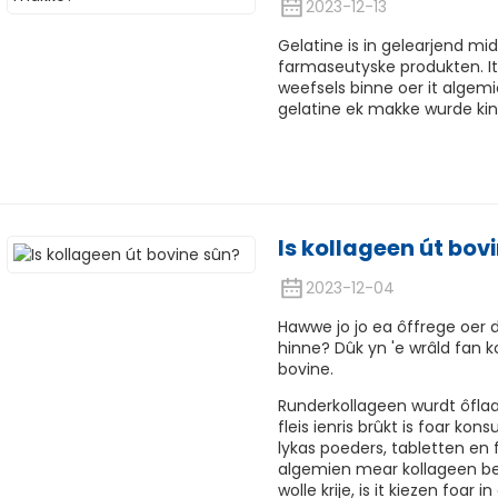
2023-12-13
Gelatine is in gelearjend mi
farmaseutyske produkten. It i
weefsels binne oer it algem
gelatine ek makke wurde kin f
Is kollageen út bov
2023-12-04
Hawwe jo jo ea ôffrege oe
hinne? Dûk yn 'e wrâld fan 
bovine.
Runderkollageen wurdt ôflaat
fleis ienris brûkt is foar ko
lykas poeders, tabletten en fl
algemien mear kollageen bef
wolle krije, is it kiezen foar