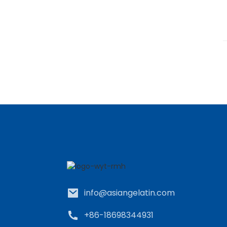
info@asiangelatin.com
+86-18698344931