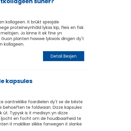
ntkollageen sûner?
 kollageen. It brûkt spesjale
ege proteïneynhâld lykas kip, fleis en fisk
meitsjen. Jo kinne it ek fine yn
. Guon planten hawwe lykwols dingen dy't
an kollageen.
Detail Besjen
de kapsules
e oantreklike foardielen dy't se de bêste
 behoeften te foldwaan. Dizze kapsules
 út. Typysk is it medisyn yn dizze
t, ljocht en focht om de houdbaarheid te
jinten it makliker slikke fanwegen it slanke