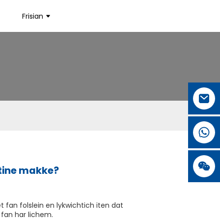
Frisian
tine makke?
 fan folslein en lykwichtich iten dat
 fan har lichem.