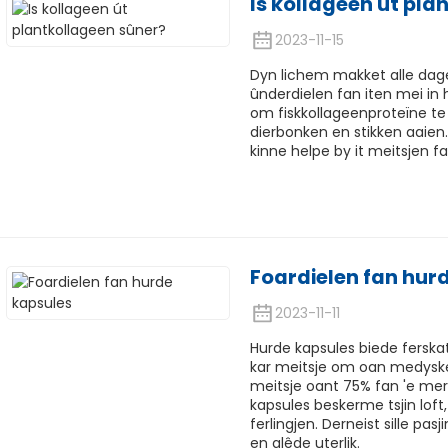
Is kollageen út pla
2023-11-15
Dyn lichem makket alle dagen
ûnderdielen fan iten mei in h
om fiskkollageenproteïne te 
dierbonken en stikken aaien
kinne helpe by it meitsjen f
Foardielen fan hur
2023-11-11
Hurde kapsules biede ferskat
kar meitsje om oan medyske
meitsje oant 75% fan 'e merk
kapsules beskerme tsjin lof
ferlingjen. Derneist sille pas
en glêde uterlik.