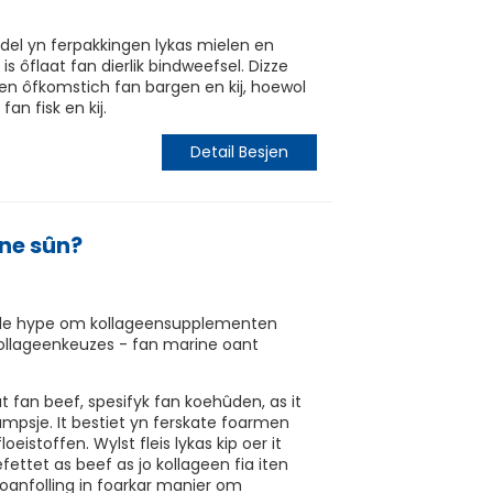
ddel yn ferpakkingen lykas mielen en
s ôflaat fan dierlik bindweefsel. Dizze
ien ôfkomstich fan bargen en kij, hoewol
an fisk en kij.
Detail Besjen
ine sûn?
r de hype om kollageensupplementen
kollageenkeuzes - fan marine oant
 fan beef, spesifyk fan koehûden, as it
nsumpsje. It bestiet yn ferskate foarmen
oeistoffen. Wylst fleis lykas kip oer it
ettet as beef as jo kollageen fia iten
 in oanfolling in foarkar manier om