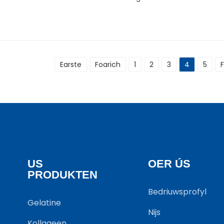
Earste
Foarich
1
2
3
4
5
US
OER ÚS
PRODUKTEN
Bedriuwsprofyl
Gelatine
Nijs
Kollageen