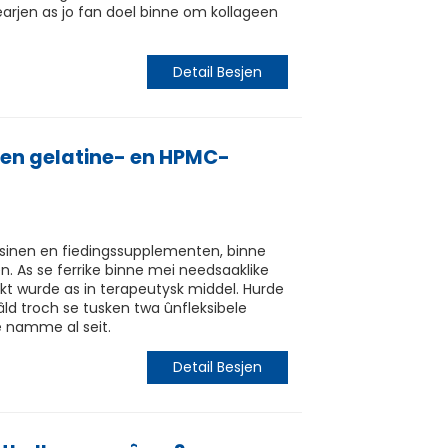
rjen as jo fan doel binne om kollageen
Detail Besjen
usken gelatine- en HPMC-
sinen en fiedingssupplementen, binne
n. As se ferrike binne mei needsaaklike
ûkt wurde as in terapeutysk middel. Hurde
ld troch se tusken twa ûnfleksibele
e namme al seit.
Detail Besjen