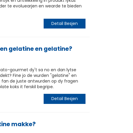
dersyk en ûntwikkeling in produkt lykas
rder te evoluearjen en wearde te bieden
Detail Besjen
sken gelatine en gelatine?
elato-gourmet dy't sa no en dan lytse
dekt? Fine jo de wurden "gelatine" en
jen fan de juste antwurden op dy fragen
ate koks it ferskil begripe.
Detail Besjen
tine makke?