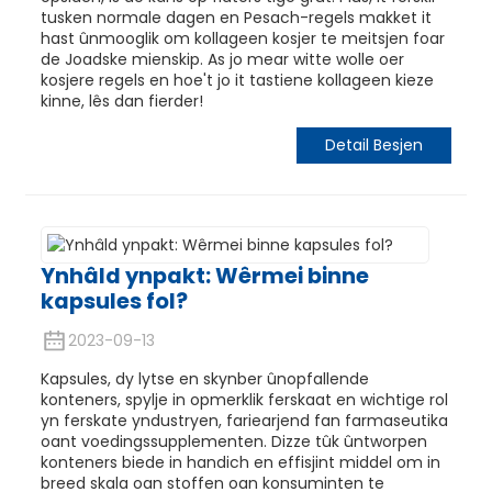
tusken normale dagen en Pesach-regels makket it
hast ûnmooglik om kollageen kosjer te meitsjen foar
de Joadske mienskip. As jo ​​mear witte wolle oer
kosjere regels en hoe't jo it tastiene kollageen kieze
kinne, lês dan fierder!
Detail Besjen
e
Ynhâld ynpakt: Wêrmei binne
kapsules fol?
a
2023-09-13
Kapsules, dy lytse en skynber ûnopfallende
konteners, spylje in opmerklik ferskaat en wichtige rol
yn ferskate yndustryen, fariearjend fan farmaseutika
oant voedingssupplementen. Dizze tûk ûntworpen
konteners biede in handich en effisjint middel om in
breed skala oan stoffen oan konsuminten te