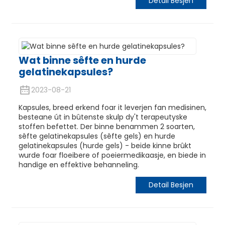
Detail Besjen
Wat binne sêfte en hurde
gelatinekapsules?
2023-08-21
Kapsules, breed erkend foar it leverjen fan medisinen,
besteane út in bûtenste skulp dy't terapeutyske
stoffen befettet. Der binne benammen 2 soarten,
sêfte gelatinekapsules (sêfte gels) en hurde
gelatinekapsules (hurde gels) - beide kinne brûkt
wurde foar floeibere of poeiermedikaasje, en biede in
handige en effektive behanneling.
Detail Besjen