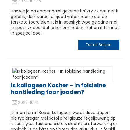
2023-10-26
Hawwe jo ea earder halal gelatine brûkt? As dat net it
gefal is, dan wurde jo hjoed ynformearre oer de
ferskate foardielen. It is in spesifyk type gelatine mei
in spesifyk doel dat jo lichem nedich hat en it tsjinnet
in spesjaal doel.
Detail Besjen
n
Is kollageen Kosher - In folsleine
hantlieding foar joaden?
2023-10-11
It finen fan in Kosjer kollageen wurdt dizze dagen
hieltyd dreger. Mei safolle religieuze regeljouwing op
it spul, lykas tastiene bisten, slachtsjen, ferwurking en
opslach, is de kâns op flaters tige grut. Plus, it ferskil