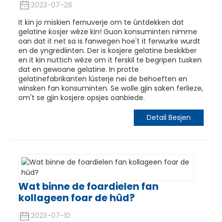
2023-07-26
It kin jo miskien fernuverje om te ûntdekken dat
gelatine kosjer wêze kin! Guon konsuminten nimme
oan dat it net sa is fanwegen hoe't it ferwurke wurdt
en de yngrediïnten. Der is kosjere gelatine beskikber
en it kin nuttich wêze om it ferskil te begripen tusken
dat en gewoane gelatine. In protte
gelatinefabrikanten lústerje nei de behoeften en
winsken fan konsuminten. Se wolle gjin saken ferlieze,
om't se gjin kosjere opsjes oanbiede.
Detail Besjen
Wat binne de foardielen fan
kollageen foar de hûd?
2023-07-10