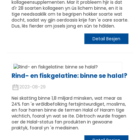
kollageensupplementen. Mar it probleem hjir is dat
d'r 28 soarten kollageen yn ús lichem binne, en it is
tige needsaaklik om te begripen hokker soarte wat
docht, sadat wy gjin oerdoasis krije fan 'e oare soarte.
Dus, lês fierder om josels jong en sûn te hâlden.
Detail Besjen
Rind- en fiskgelatine: binne se halal?
2023-08-29
Nei skatting binne 1,8 miljard minsken, wat mear as
24% fan 'e wrâldbefolking fertsjintwurdiget, moslims,
en foar harren binne de termen Halal of Haram tige
wichtich, foaral yn wat se ite. Dêrtroch wurde fragen
oer de Halal-status fan produkten in gewoane
praktyk, foaral yn 'e medisinen.