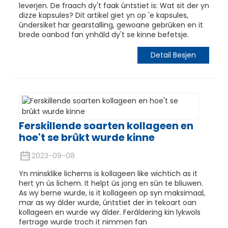
leverjen. De fraach dy't faak ûntstiet is: Wat sit der yn
dizze kapsules? Dit artikel giet yn op 'e kapsules,
ûndersiket har gearstalling, gewoane gebrûken en it
brede oanbod fan ynhâld dy't se kinne befetsje.
Detail Besjen
Ferskillende soarten kollageen en
hoe't se brûkt wurde kinne
2023-09-08
Yn minsklike lichems is kollageen like wichtich as it
hert yn ús lichem. It helpt ús jong en sûn te bliuwen.
As wy berne wurde, is it kollageen op syn maksimaal,
mar as wy âlder wurde, ûntstiet der in tekoart oan
kollageen en wurde wy âlder. Ferâldering kin lykwols
fertrage wurde troch it nimmen fan