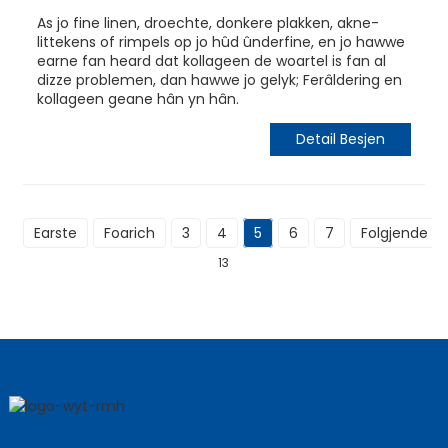
As jo ​​fine linen, droechte, donkere plakken, akne-
littekens of rimpels op jo hûd ûnderfine, en jo hawwe
earne fan heard dat kollageen de woartel is fan al
dizze problemen, dan hawwe jo gelyk; Ferâldering en
kollageen geane hân yn hân.
Detail Besjen
Earste
Foarich
3
4
5
6
7
Folgjende
13