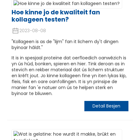
Hoe kinne jo de kwaliteit fan
kollageen testen?
2023-08-08
"Kollageen is as de "lijm" fan it lichem dy't dingen
byinoar hâldt."
It is in spesjaal proteïne dat oerfloedich oanwêzich is
yn ús hûd, bonken, spieren en hier. Tink deroan as in
stevich en rekber materiaal dat ús lichem struktuer
en krêft jout. Jo kinne kollageen fine yn iten lykas kip,
fleis, fisk en oare oanfollingen. It is yn prinsipe de
manier fan 'e natuer om ús te helpen sterk en
byinoar te bliuwen.
Detail Besjen