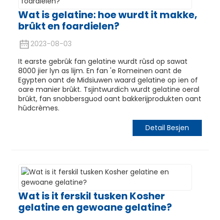
Wat is gelatine: hoe wurdt it makke,
brûkt en foardielen?
2023-08-03
It earste gebrûk fan gelatine wurdt rûsd op sawat
8000 jier lyn as lijm. En fan 'e Romeinen oant de
Egypten oant de Midsiuwen waard gelatine op ien of
oare manier brûkt. Tsjintwurdich wurdt gelatine oeral
brûkt, fan snobbersguod oant bakkerijprodukten oant
hûdcrèmes.
Detail Besjen
Wat is it ferskil tusken Kosher
gelatine en gewoane gelatine?