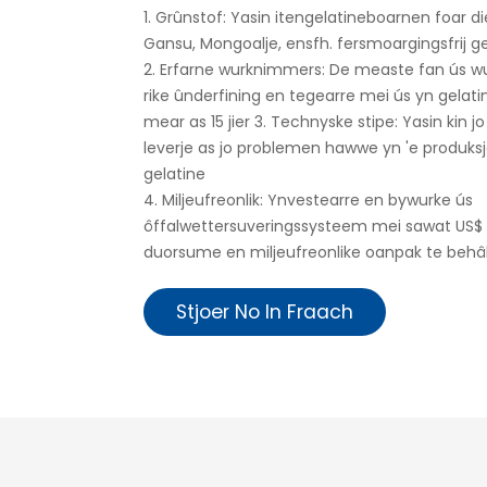
1. Grûnstof: Yasin itengelatineboarnen foar d
Gansu, Mongoalje, ensfh. fersmoargingsfrij g
2. Erfarne wurknimmers: De measte fan ús w
rike ûnderfining en tegearre mei ús yn gelati
mear as 15 jier 3. Technyske stipe: Yasin kin j
leverje as jo problemen hawwe yn 'e produks
gelatine
4. Miljeufreonlik: Ynvestearre en bywurke ús
ôffalwettersuveringssysteem mei sawat US$ 
duorsume en miljeufreonlike oanpak te behâ
Stjoer No In Fraach