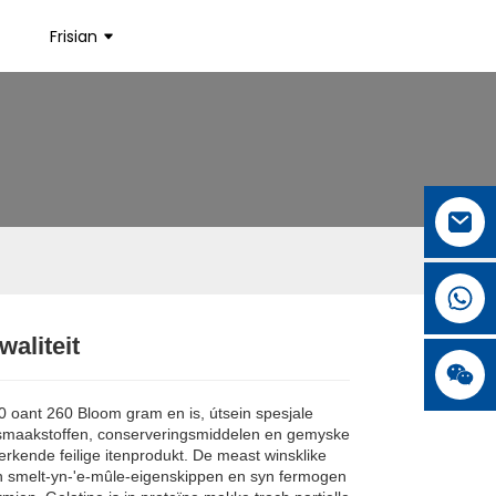
Frisian
waliteit
.
.
L
L
80 oant 260 Bloom gram en is, útsein spesjale
en, smaakstoffen, conserveringsmiddelen en gemyske
 erkende feilige itenprodukt. De meast winsklike
yn smelt-yn-'e-mûle-eigenskippen en syn fermogen