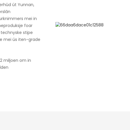
ierhûd út Yunnan,
erslân
urknimmers mei in
neproduksje foar
o technyske stipe
je mei ús iten-grade
2 miljoen om in
lden