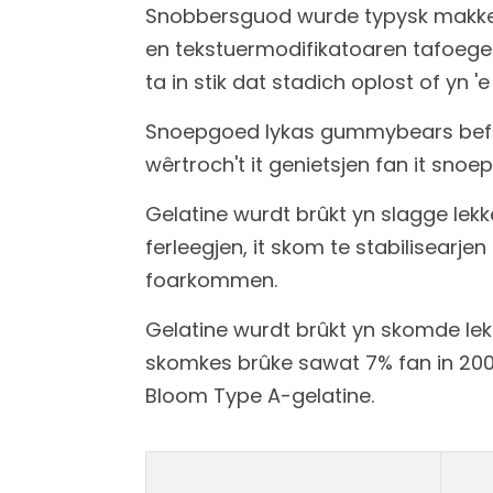
Snobbersguod wurde typysk makke f
en tekstuermodifikatoaren tafoege.
ta in stik dat stadich oplost of yn '
Snoepgoed lykas gummybears befetsj
wêrtroch't it genietsjen fan it sno
Gelatine wurdt brûkt yn slagge lekk
ferleegjen, it skom te stabilisearjen 
foarkommen.
Gelatine wurdt brûkt yn skomde lekk
skomkes brûke sawat 7% fan in 200
Bloom Type A-gelatine.