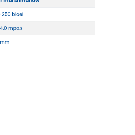
r marshmallow
-250 bloei
-4.0 mpa.s
0mm