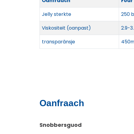
Oanfraach
Foar
Jelly sterkte
250 b
Viskositeit (oanpast)
2.9-3
transparânsje
450
Oanfraach
Snobbersguod