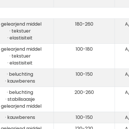
· gelearjend middel
180-260
A
· tekstuer
· elastisiteit
· gelearjend middel
100-180
A
· tekstuer
· elastisiteit
· beluchting
100-150
A
· kauwberens
· beluchting
200-260
A
· stabilisaasje
· gelearjend middel
· kauwberens
100-150
A
· gelearjend middel
120-220
A