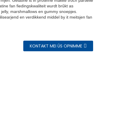
jen. Gelatine is in proteïne makke troch partielle
atine fan fiedingskwaliteit wurdt brûkt as
an jelly, marshmallows en gummy snoepjes.
bilisearjend en verdikkend middel by it meitsjen fan
KONTAKT MEI ÚS OPNIMME