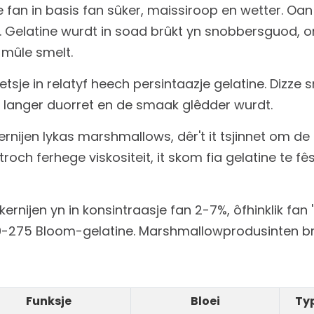
an in basis fan sûker, maissiroop en wetter. Oan
 Gelatine wurdt in soad brûkt yn snobbersguod, om'
e mûle smelt.
e in relatyf heech persintaazje gelatine. Dizze sn
ep langer duorret en de smaak glêdder wurdt.
ernijen lykas marshmallows, dêr't it tsjinnet om de
troch ferhege viskositeit, it skom fia gelatine te fês
ernijen yn in konsintraasje fan 2-7%, ôfhinklik fan
-275 Bloom-gelatine. Marshmallowprodusinten brû
Funksje
Bloei
Typ