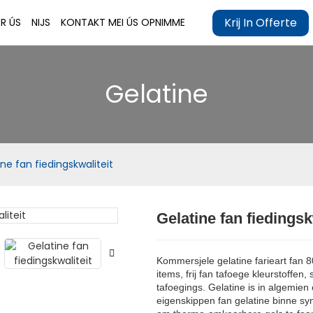
Krij In Offerte
R ÚS
NIJS
KONTAKT MEI ÚS OPNIMME
Gelatine
ne fan fiedingskwaliteit
Gelatine fan fiedingsk
Loading..
Loading..
Kommersjele gelatine farieart fan 
items, frij fan tafoege kleurstoff
tafoegings. Gelatine is in algemien
eigenskippen fan gelatine binne s