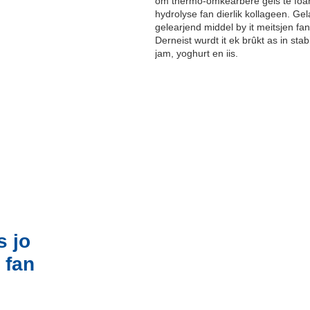
om thermo-omkearbere gels te foarm
hydrolyse fan dierlik kollageen. Gel
gelearjend middel by it meitsjen f
Derneist wurdt it ek brûkt as in sta
jam, yoghurt en iis.
s jo
 fan