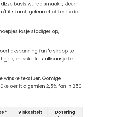
 dizze basis wurde smaak-, kleur-
t it skomt, gelearret of ferhurdet
oepjes losje stadiger op,
 oerflakspanning fan 'e siroop te
tigjen, en sûkerkristallisaasje te
 'e winske tekstuer. Gomige
ke oer it algemien 2,5% fan in 250
e *
Viskositeit
Dosering