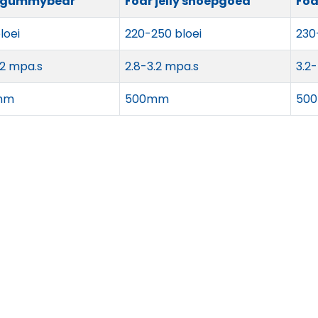
 gummybear
Foar jelly snoepgoed
Foa
loei
220-250 bloei
230
.2 mpa.s
2.8-3.2 mpa.s
3.2
mm
500mm
50