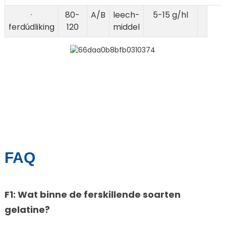
·
80-
A/B
leech-
5-15 g/hl
ferdúdliking
120
middel
FAQ
F1: Wat binne de ferskillende soarten
gelatine?