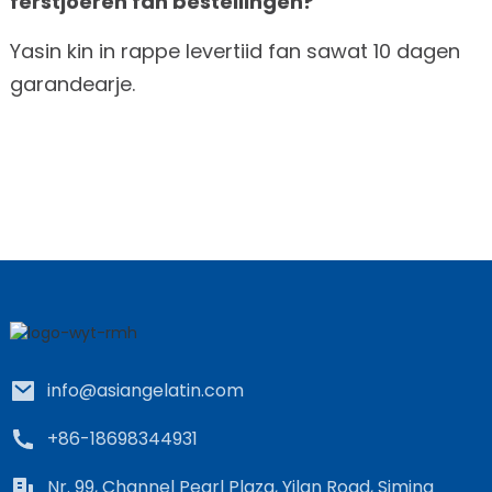
ferstjoeren fan bestellingen?
Yasin kin in rappe levertiid fan sawat 10 dagen
garandearje.
info@asiangelatin.com
+86-18698344931
Nr. 99, Channel Pearl Plaza, Yilan Road, Siming