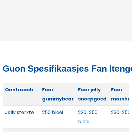
Guon Spesifikaasjes Fan Iteng
Oanfraach
Foar
Foar jelly
Foar
gummybear
snoepgoed
marshm
Jelly sterkte
250 bloei
220-250
230-250 
bloei