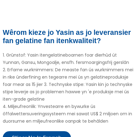
Wêrom kieze jo Yasin as jo leveransier
fan gelatine fan itenkwaliteit?
1. Grûnstof: Yasin itengelatineboarnen foar dierhûd út
Yunnan, Gansu, Mongoalje, ensfh. fersmoargingsfrij gerslân
e
2. Erfarne wurknimmers: De measte fan ús wurknimmers mei
in rike ûnderfining en tegearre mei ús yn gelatineproduksje
a
foar mear as 15 jier 3. Technyske stipe: Yasin kin jo technyske
stipe leverje as jo problemen hawwe yn 'e produksje mei ús
iten-grade gelatine
4. Miljeufreonlik: Ynvestearre en bywurke ús
ôffalwettersuveringssysteem mei sawat US$ 2 miljoen om in
duorsume en miljeufreonlike oanpak te behâlden