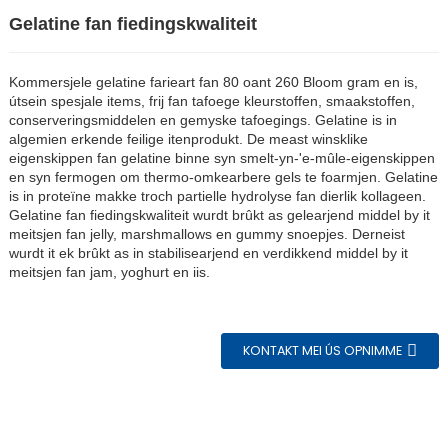
Gelatine fan fiedingskwaliteit
Kommersjele gelatine farieart fan 80 oant 260 Bloom gram en is,
útsein spesjale items, frij fan tafoege kleurstoffen, smaakstoffen,
conserveringsmiddelen en gemyske tafoegings. Gelatine is in
algemien erkende feilige itenprodukt. De meast winsklike
eigenskippen fan gelatine binne syn smelt-yn-'e-mûle-eigenskippen
en syn fermogen om thermo-omkearbere gels te foarmjen. Gelatine
is in proteïne makke troch partielle hydrolyse fan dierlik kollageen.
Gelatine fan fiedingskwaliteit wurdt brûkt as gelearjend middel by it
meitsjen fan jelly, marshmallows en gummy snoepjes. Derneist
wurdt it ek brûkt as in stabilisearjend en verdikkend middel by it
meitsjen fan jam, yoghurt en iis.
n
KONTAKT MEI ÚS OPNIMME