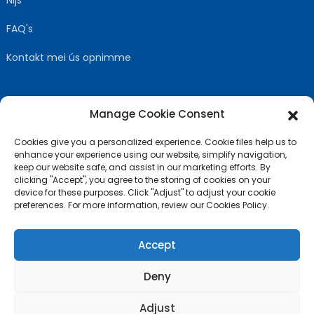
Nijs
FAQ's
Kontakt mei ús opnimme
Manage Cookie Consent
FOLGJE ÚS
Cookies give you a personalized experience. Cookie files help us to
enhance your experience using our website, simplify navigation,
keep our website safe, and assist in our marketing efforts. By
clicking "Accept", you agree to the storing of cookies on your
device for these purposes. Click "Adjust" to adjust your cookie
preferences. For more information, review our Cookies Policy.
Accept
Deny
© Auteursrjocht - 2010-2024: Alle rjochten foarbehâlden
-
Adjust
Sitemap
TOPBLOG