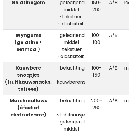
Gelatinegom
· gelearjend
180-
A/B
le
middel
260
· tekstuer
· elastisiteit
Wyngums
· gelearjend
100-
A/B
(gelatine +
middel
180
setmoal)
· tekstuer
· elastisiteit
Kauwbere
· beluchting
100-
A/B
mi
snoepjes
·
150
(fruitkauwsnacks,
kauwberens
toffees)
Marshmallows
· beluchting
200-
A/B
mi
(ôfset of
·
260
ekstrudearre)
stabilisaasje
· gelearjend
middel