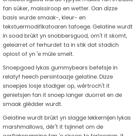
fan sûker, maissiroop en wetter. Oan dizze
basis wurde smaak-, kleur- en
tekstuermodifikatoaren tafoege. Gelatine wurdt
in soad brûkt yn snobbersguod, om't it skomt,
gelearret of ferhurdet ta in stik dat stadich
oplost of yn 'e mûle smelt.
Snoepgoed lykas gummybears befetsje in
relatyf heech persintaazje gelatine. Dizze
snoepjes losje stadiger op, wêrtroch't it
genietsjen fan it snoep langer duorret en de
smaak glêdder wurdt.
Gelatine wurdt brûkt yn slagge lekkernijen lykas
marshmallows, dêr't it tsjinnet om de
oerflakspanning fan 'e siroop te ferleegjen, it