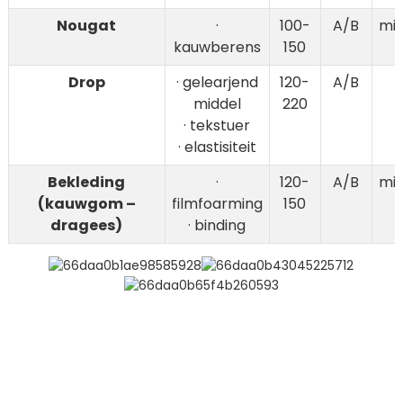
Nougat
·
100-
A/B
mi
kauwberens
150
Drop
· gelearjend
120-
A/B
middel
220
· tekstuer
· elastisiteit
Bekleding
·
120-
A/B
mi
(kauwgom –
filmfoarming
150
dragees)
· binding