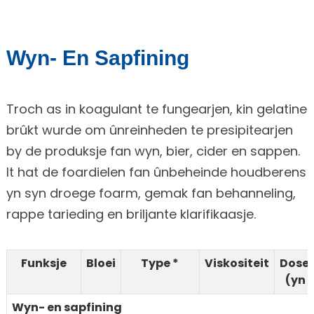
Wyn- En Sapfining
Troch as in koagulant te fungearjen, kin gelatine
brûkt wurde om ûnreinheden te presipitearjen
by de produksje fan wyn, bier, cider en sappen.
It hat de foardielen fan ûnbeheinde houdberens
yn syn droege foarm, gemak fan behanneling,
rappe tarieding en briljante klarifikaasje.
Funksje
Bloei
Type *
Viskositeit
Doser
(yn 
Wyn- en sapfining