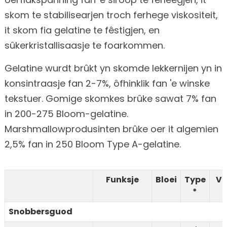
skom te stabilisearjen troch ferhege viskositeit,
it skom fia gelatine te fêstigjen, en
sûkerkristallisaasje te foarkommen.
Gelatine wurdt brûkt yn skomde lekkernijen yn in
konsintraasje fan 2-7%, ôfhinklik fan 'e winske
tekstuer. Gomige skomkes brûke sawat 7% fan
in 200-275 Bloom-gelatine.
Marshmallowprodusinten brûke oer it algemien
2,5% fan in 250 Bloom Type A-gelatine.
Funksje
Bloei
Type
Vi
*
Snobbersguod