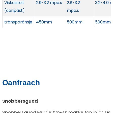
Viskositeit
2.9-3.2 mpa.s
2.8-3.2
3.2-4.0 
(oanpast)
mpa.s
transparânsje
450mm
500mm
500mm
Oanfraach
Snobbersguod
Snobbersguod wurde typysk makke fan in basis